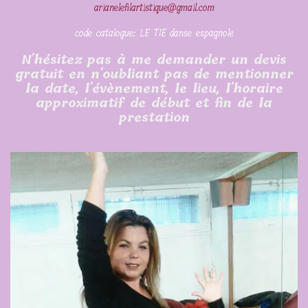
arianelefilartistique@gmail.com
code catalogue: LE TIE danse espagnole
N'hésitez pas à me demander un devis
gratuit en n'oubliant pas de mentionner
la date, l'évènement, le lieu, l'horaire
approximatif de début et fin de la
prestation