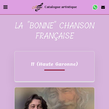
Catalogue artistique
LA "BONNE" CHANSON
FRANÇAISE
11 (Haute Garonne)