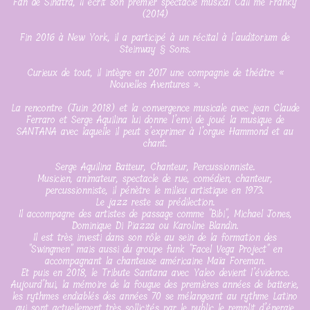
Fan de Sinatra, Il écrit son premier spectacle musical Call me Franky
(2014)
Fin 2016 à New York, il a participé à un récital à l’auditorium de
Steinway § Sons.
Curieux de tout, il intègre en 2017 une compagnie de théâtre «
Nouvelles Aventures ».
La rencontre (Juin 2018) et la convergence musicale avec jean Claude
Ferraro et Serge Aquilina lui donne l’envi de joué la musique de
SANTANA avec laquelle il peut s’exprimer à l’orgue Hammond et au
chant.
Serge Aquilina Batteur, Chanteur, Percussionniste.
Musicien, animateur, spectacle de rue, comédien, chanteur,
percussionniste, il pénètre le milieu artistique en 1973.
Le jazz reste sa prédilection.
Il accompagne des artistes de passage comme "Bibi", Michael Jones,
Dominique Di Piazza ou Karoline Blandin.
Il est très investi dans son rôle au sein de la formation des
"Swingmen" mais aussi du groupe funk "Facel Vega Project" en
accompagnant la chanteuse américaine Maïa Foreman.
Et puis en 2018, le Tribute Santana avec Yaleo devient l’évidence.
Aujourd’hui, la mémoire de la fougue des premières années de batterie,
les rythmes endiablés des années 70 se mélangeant au rythme Latino
qui sont actuellement très sollicités par le public le remplit d’énergie