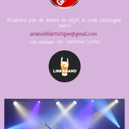
N'oubliez pas de mettre en objet le code catalogue,
merci
arianelefilartistique@gmail.com
code catalogue: YAL SANTANA/ LATINO