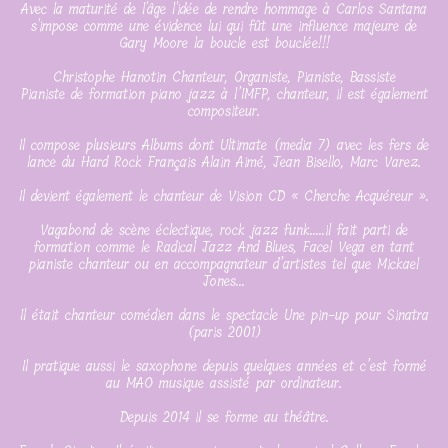
Avec la maturité de l'âge l'idée de rendre hommage à Carlos Santana
s'impose comme une évidence lui qui fût une influence majeure de
Gary Moore la boucle est bouclée!!!
Christophe Hanotin Chanteur, Organiste, Pianiste, Bassiste
Pianiste de formation piano jazz à l’IMFP, chanteur, il est également
compositeur.
Il compose plusieurs Albums dont Ultimate (media 7) avec les fers de
lance du Hard Rock Français Alain Aimé, Jean Bisello, Marc Varez.
Il devient également le chanteur de Vision CD « Cherche Acquéreur ».
Vagabond de scène éclectique, rock jazz funk…..il fait parti de
formation comme le Radical Jazz And Blues, Facel Vega en tant
pianiste chanteur ou en accompagnateur d’artistes tel que Mickael
Jones…
Il était chanteur comédien dans le spectacle Une pin-up pour Sinatra
(paris 2001)
Il pratique aussi le saxophone depuis quelques années et c’est formé
au MAO musique assisté par ordinateur.
Depuis 2014 il se forme au théâtre.