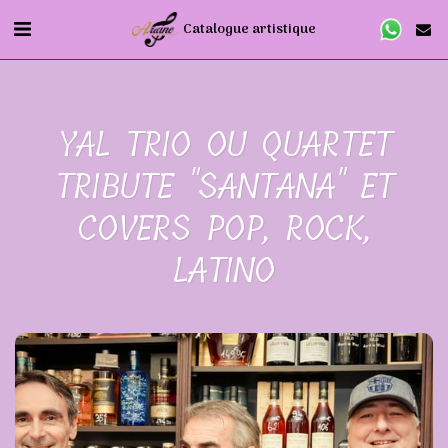
Catalogue artistique
YAL TRIO OU QUARTET
TRIBUTE "SANTANA" ET
COVERS POP, ROCK,
LATINO