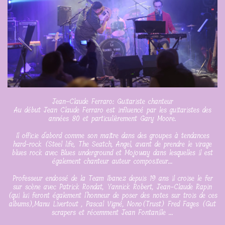
Jean-Claude Ferraro: Guitariste chanteur
Au début Jean Claude Ferraro est influencé par les guitaristes des
années 80 et particulièrement Gary Moore.
Il officie d'abord comme son maître dans des groupes à tendances
hard-rock (Steel life, The Seatch, Angel, avant de prendre le virage
blues rock avec Blues underground et Mojoway dans lesquelles il est
également chanteur auteur compositeur...
Professeur endossé de la Team Ibanez depuis 19 ans il croise le fer
sur scène avec Patrick Rondat, Yannick Robert, Jean-Claude Rapin
(qui lui feront également l'honneur de poser des notes sur trois de ces
albums),Manu Livertout , Pascal Vigné, Nono(Trust) Fred Fages (Gut
scrapers et récemment Jean Fontanille ...