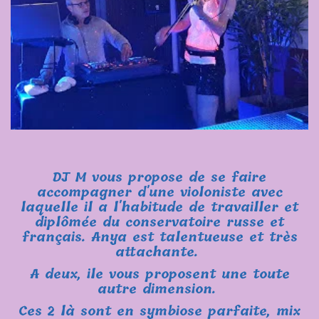
DJ M vous propose de se faire
accompagner d'une violoniste avec
laquelle il a l'habitude de travailler et
diplômée du conservatoire russe et
français. Anya est talentueuse et très
attachante.
A deux, ile vous proposent une toute
autre dimension.
Ces 2 là sont en symbiose parfaite, mix