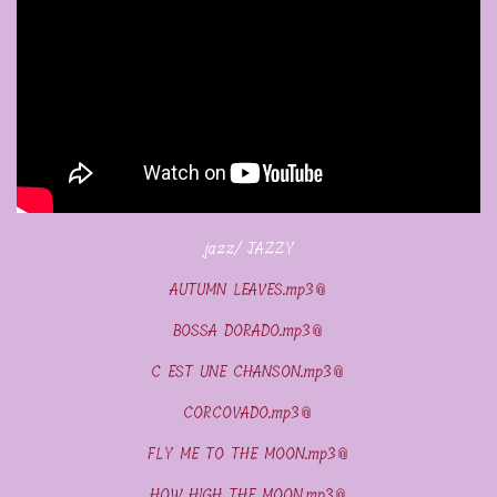
jazz/ JAZZY
AUTUMN LEAVES.mp3
BOSSA DORADO.mp3
C EST UNE CHANSON.mp3
CORCOVADO.mp3
FLY ME TO THE MOON.mp3
HOW HIGH THE MOON.mp3