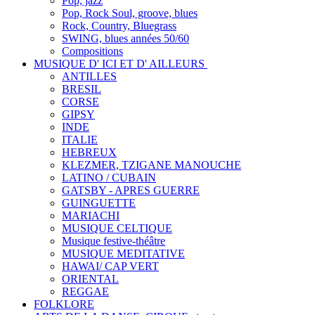
Pop, jazz
Pop, Rock Soul, groove, blues
Rock, Country, Bluegrass
SWING, blues années 50/60
Compositions
MUSIQUE D' ICI ET D' AILLEURS
ANTILLES
BRESIL
CORSE
GIPSY
INDE
ITALIE
HEBREUX
KLEZMER, TZIGANE MANOUCHE
LATINO / CUBAIN
GATSBY - APRES GUERRE
GUINGUETTE
MARIACHI
MUSIQUE CELTIQUE
Musique festive-théâtre
MUSIQUE MEDITATIVE
HAWAI/ CAP VERT
ORIENTAL
REGGAE
FOLKLORE