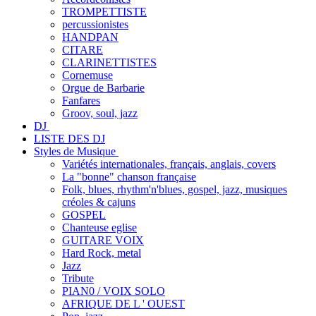
TROMPETTISTE
percussionistes
HANDPAN
CITARE
CLARINETTISTES
Cornemuse
Orgue de Barbarie
Fanfares
Groov, soul, jazz
DJ
LISTE DES DJ
Styles de Musique
Variétés internationales, français, anglais, covers
La "bonne" chanson française
Folk, blues, rhythm'n'blues, gospel, jazz, musiques
créoles & cajuns
GOSPEL
Chanteuse eglise
GUITARE VOIX
Hard Rock, metal
Jazz
Tribute
PIAN0 / VOIX SOLO
AFRIQUE DE L ' OUEST