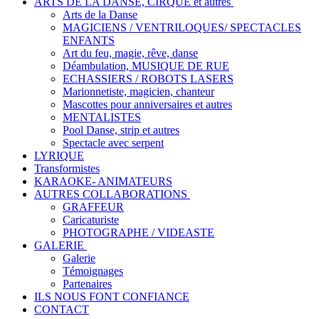
ARTS DE LA DANSE, CIRQUE et autres
Arts de la Danse
MAGICIENS / VENTRILOQUES/ SPECTACLES
ENFANTS
Art du feu, magie, rêve, danse
Déambulation, MUSIQUE DE RUE
ECHASSIERS / ROBOTS LASERS
Marionnetiste, magicien, chanteur
Mascottes pour anniversaires et autres
MENTALISTES
Pool Danse, strip et autres
Spectacle avec serpent
LYRIQUE
Transformistes
KARAOKE- ANIMATEURS
AUTRES COLLABORATIONS
GRAFFEUR
Caricaturiste
PHOTOGRAPHE / VIDEASTE
GALERIE
Galerie
Témoignages
Partenaires
ILS NOUS FONT CONFIANCE
CONTACT