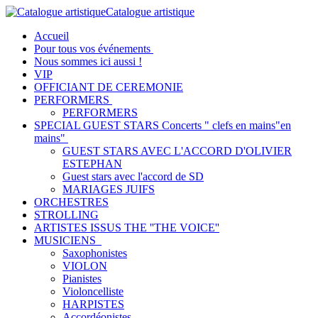
Catalogue artistique
Accueil
Pour tous vos événements
Nous sommes ici aussi !
VIP
OFFICIANT DE CEREMONIE
PERFORMERS
PERFORMERS
SPECIAL GUEST STARS Concerts " clefs en mains"en
mains"
GUEST STARS AVEC L'ACCORD D'OLIVIER
ESTEPHAN
Guest stars avec l'accord de SD
MARIAGES JUIFS
ORCHESTRES
STROLLING
ARTISTES ISSUS THE ''THE VOICE''
MUSICIENS
Saxophonistes
VIOLON
Pianistes
Violoncelliste
HARPISTES
Accordéonistes