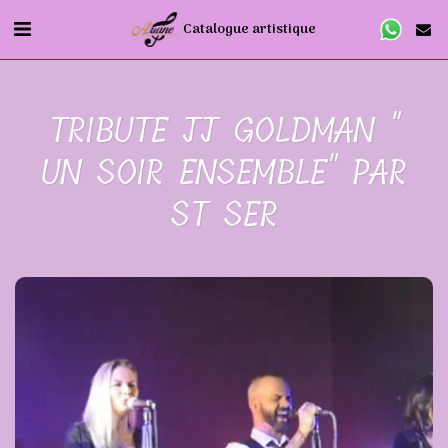
Catalogue artistique
TRIBUTE JJ GOLDMAN "
UN SOIR ENSEMBLE" PAR
ST SER