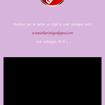
N'oubliez pas de mettre en objet le code catalogue, merci
arianelefilartistique@gmail.com
code catalogue: IN M L