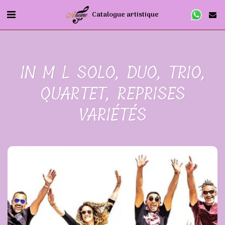
Catalogue artistique
IN M L SOLO, DUO, TRIO,
QUARTET, REPRISES
VARIÉTÉS