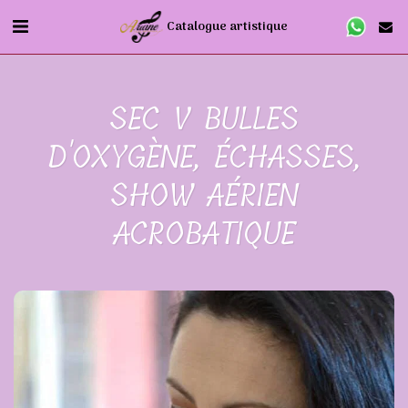
Catalogue artistique
SEC V BULLES
D'OXYGÈNE, ÉCHASSES,
SHOW AÉRIEN
ACROBATIQUE